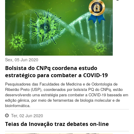
Sex, 05 Jun 2020
Bolsista do CNPq coordena estudo
16:48:00 -0300
estratégico para combater a COVID-19
Pesquisadores das Faculdades de Medicina e de Odontologia de
Ribeirão Preto (USP), coordenados por bolsista PQ do CNPq, estão
desenvolvendo uma estratégia para combater a COVID-19 baseada em
edição gênica, por meio de ferramentas de biologia molecular e de
bioinformática.
Ter, 02 Jun 2020
Teias da Inovação traz debates on-line
15:41:00 -0300