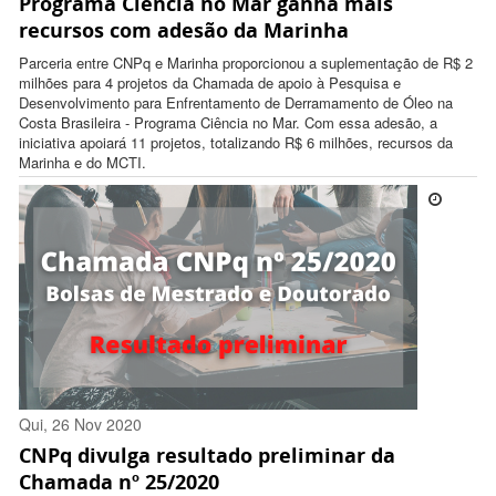
Programa Ciência no Mar ganha mais
12:31:00 -0300
recursos com adesão da Marinha
Parceria entre CNPq e Marinha proporcionou a suplementação de R$ 2
milhões para 4 projetos da Chamada de apoio à Pesquisa e
Desenvolvimento para Enfrentamento de Derramamento de Óleo na
Costa Brasileira - Programa Ciência no Mar. Com essa adesão, a
iniciativa apoiará 11 projetos, totalizando R$ 6 milhões, recursos da
Marinha e do MCTI.
Qui, 26 Nov 2020
CNPq divulga resultado preliminar da
17:37:00 -0300
Chamada nº 25/2020