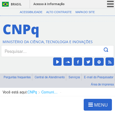
Acesso à informação
BRASIL
CORONAVÍRUS (COVID-19)
ACESSIBILIDADE
ALTO CONTRASTE
MAPA DO SITE
Participe
CNPq
Serviços
Legislação
MINISTÉRIO DA CIÊNCIA, TECNOLOGIA E INOVAÇÕES
Canais
Perguntas frequentes
Central de Atendimento
Serviços
E-mail do Pesquisador
Área de imprensa
Você está aqui:
CNPq
Comunicação
Notícias CNPq
MENU