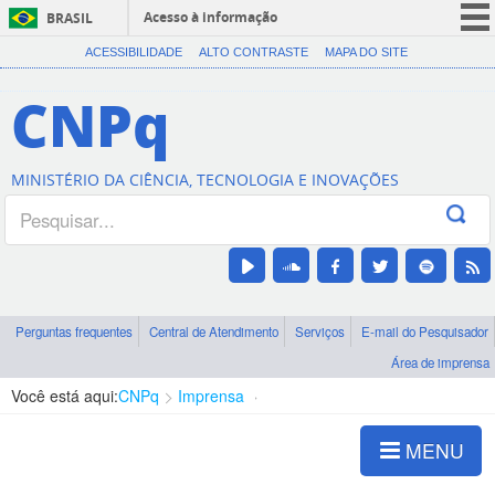
Acesso à informação
BRASIL
CORONAVÍRUS (COVID-19)
ACESSIBILIDADE
ALTO CONTRASTE
MAPA DO SITE
Participe
CNPq
Serviços
Legislação
MINISTÉRIO DA CIÊNCIA, TECNOLOGIA E INOVAÇÕES
Canais
Perguntas frequentes
Central de Atendimento
Serviços
E-mail do Pesquisador
Área de imprensa
Você está aqui:
CNPq
Imprensa
visualização de notícias
MENU