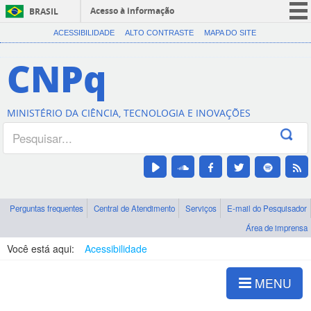
Acesso à informação
BRASIL
CORONAVÍRUS (COVID-19)
ACESSIBILIDADE
ALTO CONTRASTE
MAPA DO SITE
Participe
CNPq
Serviços
Legislação
MINISTÉRIO DA CIÊNCIA, TECNOLOGIA E INOVAÇÕES
Canais
Perguntas frequentes
Central de Atendimento
Serviços
E-mail do Pesquisador
Área de imprensa
Você está aqui:
Acessibilidade
MENU