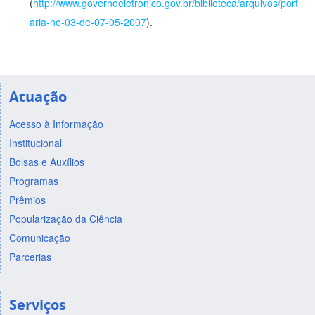
(
http://www.governoeletronico.gov.br/biblioteca/arquivos/port
aria-no-03-de-07-05-2007
).
Atuação
Acesso à Informação
Institucional
Bolsas e Auxílios
Programas
Prêmios
Popularização da Ciência
Comunicação
Parcerias
Serviços