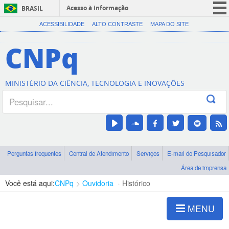
Acesso à informação
BRASIL
CORONAVÍRUS (COVID-19)
ACESSIBILIDADE
ALTO CONTRASTE
MAPA DO SITE
Participe
CNPq
Serviços
Legislação
MINISTÉRIO DA CIÊNCIA, TECNOLOGIA E INOVAÇÕES
Canais
Perguntas frequentes
Central de Atendimento
Serviços
E-mail do Pesquisador
Área de imprensa
Você está aqui:
CNPq
Ouvidoria
Histórico
MENU