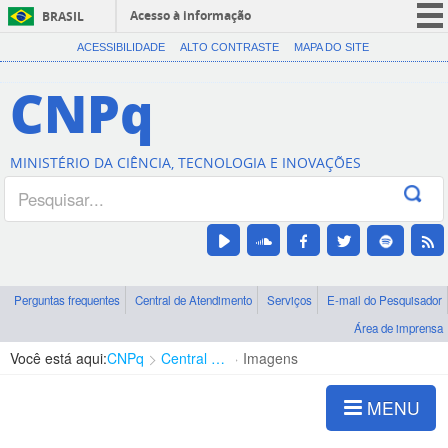
Acesso à informação
BRASIL
CORONAVÍRUS (COVID-19)
ACESSIBILIDADE
ALTO CONTRASTE
MAPA DO SITE
Participe
CNPq
Serviços
Legislação
MINISTÉRIO DA CIÊNCIA, TECNOLOGIA E INOVAÇÕES
Canais
Perguntas frequentes
Central de Atendimento
Serviços
E-mail do Pesquisador
Área de imprensa
Você está aqui:
CNPq
Central de Conteúdo
Imagens
MENU