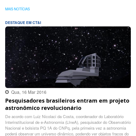
MAIS NOTÍCIAS
DESTAQUE EM CT&I
Qua, 16 Mar 2016
Pesquisadores brasileiros entram em projeto
18:37:00 -0300
astronômico revolucionário
De acordo com Luiz Nicolaci da Costa, coordenador do Laboratório
Interinstitucional de e-Astronomia (LIneA), pesquisador do Observatório
Nacional e bolsista PQ 1A do CNPq, pela primeira vez a astronomia
poderá observar um universo dinâmico, podendo ver objetos fracos do