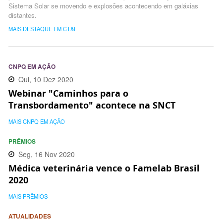
Sistema Solar se movendo e explosões acontecendo em galáxias
distantes.
MAIS DESTAQUE EM CT&I
CNPQ EM AÇÃO
Qui, 10 Dez 2020
Webinar "Caminhos para o
17:51:00 -0300
Transbordamento" acontece na SNCT
MAIS CNPQ EM AÇÃO
PRÊMIOS
Seg, 16 Nov 2020
Médica veterinária vence o Famelab Brasil
09:42:00 -0300
2020
MAIS PRÊMIOS
ATUALIDADES