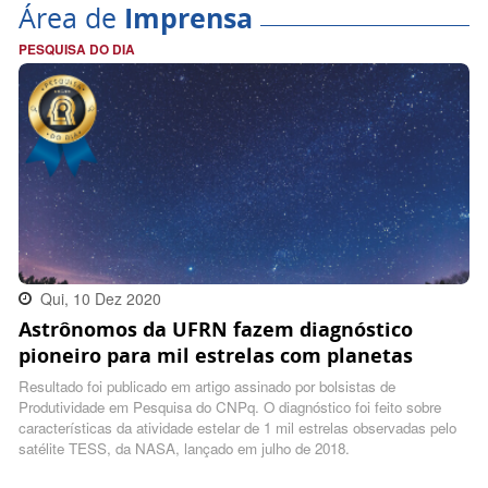
Área de
Imprensa
PESQUISA DO DIA
Qui, 10 Dez 2020
Astrônomos da UFRN fazem diagnóstico
14:40:00 -0300
pioneiro para mil estrelas com planetas
Resultado foi publicado em artigo assinado por bolsistas de
Produtividade em Pesquisa do CNPq. O diagnóstico foi feito sobre
características da atividade estelar de 1 mil estrelas observadas pelo
satélite TESS, da NASA, lançado em julho de 2018.