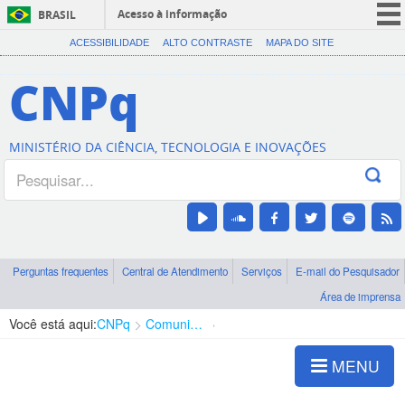
Acesso à informação
BRASIL
CORONAVÍRUS (COVID-19)
ACESSIBILIDADE
ALTO CONTRASTE
MAPA DO SITE
Participe
CNPq
Serviços
Legislação
MINISTÉRIO DA CIÊNCIA, TECNOLOGIA E INOVAÇÕES
Canais
Perguntas frequentes
Central de Atendimento
Serviços
E-mail do Pesquisador
Área de imprensa
Você está aqui:
CNPq
Comunicação
Área de imprensa
MENU