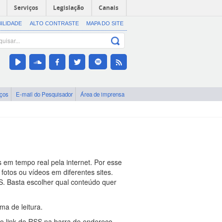
Serviços
Legislação
Canais
BILIDADE
ALTO CONTRASTE
MAPA DO SITE
iços
E-mail do Pesquisador
Área de imprensa
 em tempo real pela internet. Por esse
 fotos ou vídeos em diferentes sites.
. Basta escolher qual conteúdo quer
a de leitura.
r o link do RSS na barra de endereço