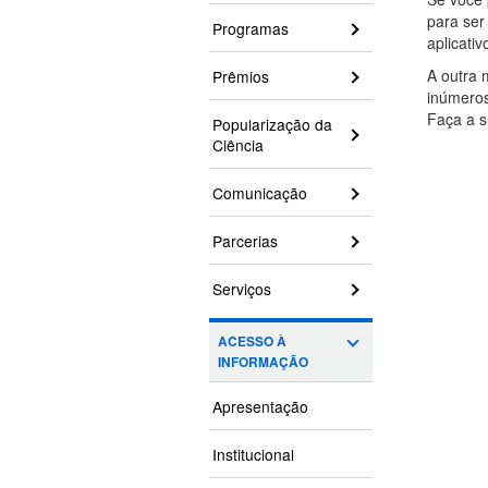
para ser
Programas
aplicati
A outra 
Prêmios
inúmeros
Faça a s
Popularização da
Ciência
Comunicação
Parcerias
Serviços
ACESSO À
INFORMAÇÃO
Apresentação
Institucional