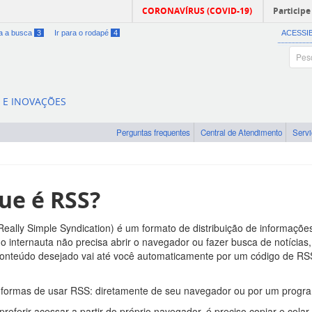
CORONAVÍRUS (COVID-19)
Participe
ra a busca
3
Ir para o rodapé
4
ACESSI
A E INOVAÇÕES
Perguntas frequentes
Central de Atendimento
Serv
ue é RSS?
eally Simple Syndication) é um formato de distribuição de informações
 o internauta não precisa abrir o navegador ou fazer busca de notícias,
onteúdo desejado vai até você automaticamente por um código de RSS
formas de usar RSS: diretamente de seu navegador ou por um program
preferir acessar a partir do próprio navegador, é preciso copiar e cola