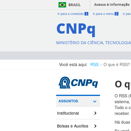
Acesso à informação
BRASIL
Ir para o conteúdo
1
Ir para o menu
2
Ir pa
CNPq
MINISTÉRIO DA CIÊNCIA, TECNOLOGI
Você está aqui:
RSS
O que é RSS?
O q
O RSS (R
ASSUNTOS
sistema,
Todo o c
Institucional
receber.
Há duas 
Bolsas e Auxílios
Se você 