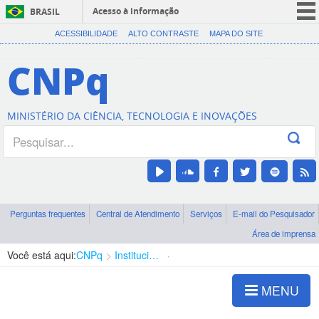
Acesso à informação
BRASIL
CORONAVÍRUS (COVID-19)
ACESSIBILIDADE
ALTO CONTRASTE
MAPA DO SITE
Participe
CNPq
Serviços
Legislação
MINISTÉRIO DA CIÊNCIA, TECNOLOGIA E INOVAÇÕES
Canais
Perguntas frequentes
Central de Atendimento
Serviços
E-mail do Pesquisador
Área de imprensa
Você está aqui:
CNPq
Institucional
Apresentação
MENU