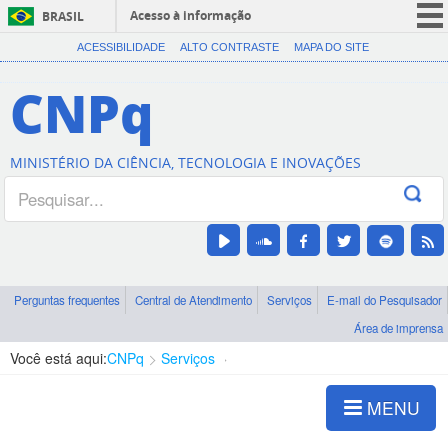
Acesso à informação
BRASIL
CORONAVÍRUS (COVID-19)
ACESSIBILIDADE
ALTO CONTRASTE
MAPA DO SITE
Participe
CNPq
Serviços
Legislação
MINISTÉRIO DA CIÊNCIA, TECNOLOGIA E INOVAÇÕES
Canais
Perguntas frequentes
Central de Atendimento
Serviços
E-mail do Pesquisador
Área de imprensa
Você está aqui:
CNPq
Serviços
Livro Eletrônico
MENU