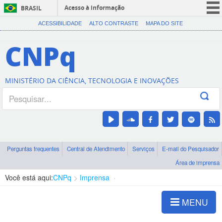
Acesso à informação
BRASIL
CORONAVÍRUS (COVID-19)
ACESSIBILIDADE
ALTO CONTRASTE
MAPA DO SITE
Participe
CNPq
Serviços
Legislação
MINISTÉRIO DA CIÊNCIA, TECNOLOGIA E INOVAÇÕES
Canais
Perguntas frequentes
Central de Atendimento
Serviços
E-mail do Pesquisador
Área de imprensa
Você está aqui:
CNPq
Imprensa
visualização de notícias
MENU