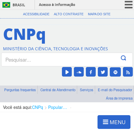
Acesso à informação
BRASIL
CORONAVÍRUS (COVID-19)
ACESSIBILIDADE
ALTO CONTRASTE
MAPA DO SITE
Participe
CNPq
Serviços
Legislação
MINISTÉRIO DA CIÊNCIA, TECNOLOGIA E INOVAÇÕES
Canais
Perguntas frequentes
Central de Atendimento
Serviços
E-mail do Pesquisador
Área de imprensa
Você está aqui:
CNPq
Popularização da Ciência
Semana Nacional de CT&I
MENU