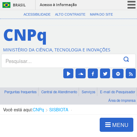
Acesso à informação
BRASIL
CORONAVÍRUS (COVID-19)
ACESSIBILIDADE
ALTO CONTRASTE
MAPA DO SITE
Participe
CNPq
Serviços
Legislação
MINISTÉRIO DA CIÊNCIA, TECNOLOGIA E INOVAÇÕES
Canais
Perguntas frequentes
Central de Atendimento
Serviços
E-mail do Pesquisador
Área de imprensa
Você está aqui:
CNPq
SISBIOTA
Galeria de vídeos
MENU