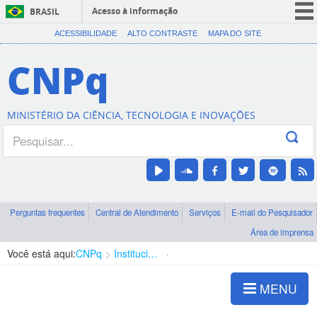
Acesso à informação
BRASIL
CORONAVÍRUS (COVID-19)
ACESSIBILIDADE
ALTO CONTRASTE
MAPA DO SITE
Participe
CNPq
Serviços
Legislação
MINISTÉRIO DA CIÊNCIA, TECNOLOGIA E INOVAÇÕES
Canais
Perguntas frequentes
Central de Atendimento
Serviços
E-mail do Pesquisador
Área de imprensa
Você está aqui:
CNPq
Institucional
Competências
MENU