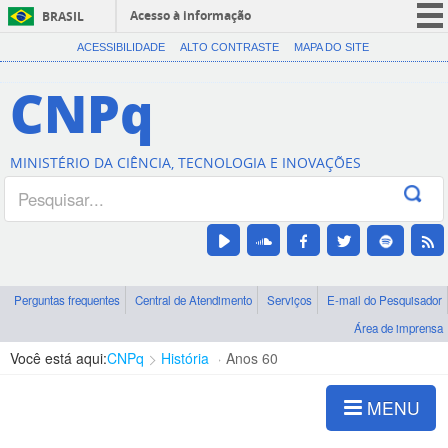
Acesso à informação
BRASIL
CORONAVÍRUS (COVID-19)
ACESSIBILIDADE
ALTO CONTRASTE
MAPA DO SITE
Participe
CNPq
Serviços
Legislação
MINISTÉRIO DA CIÊNCIA, TECNOLOGIA E INOVAÇÕES
Canais
Perguntas frequentes
Central de Atendimento
Serviços
E-mail do Pesquisador
Área de imprensa
Você está aqui:
CNPq
História
Anos 60
MENU