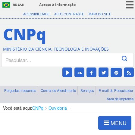
Acesso à informação
BRASIL
CORONAVÍRUS (COVID-19)
ACESSIBILIDADE
ALTO CONTRASTE
MAPA DO SITE
Participe
CNPq
Serviços
Legislação
MINISTÉRIO DA CIÊNCIA, TECNOLOGIA E INOVAÇÕES
Canais
Perguntas frequentes
Central de Atendimento
Serviços
E-mail do Pesquisador
Área de imprensa
Você está aqui:
CNPq
Ouvidoria
Apresentação
MENU