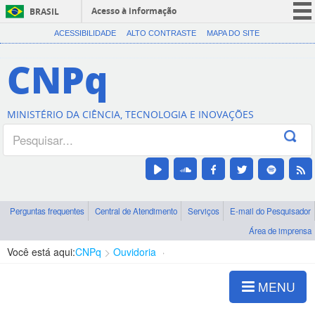
Acesso à informação
BRASIL
CORONAVÍRUS (COVID-19)
ACESSIBILIDADE
ALTO CONTRASTE
MAPA DO SITE
Participe
CNPq
Serviços
Legislação
MINISTÉRIO DA CIÊNCIA, TECNOLOGIA E INOVAÇÕES
Canais
Perguntas frequentes
Central de Atendimento
Serviços
E-mail do Pesquisador
Área de imprensa
Você está aqui:
CNPq
Ouvidoria
Publicações e Documentos
MENU