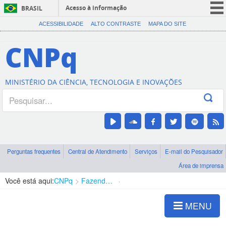
Acesso à informação
BRASIL
CORONAVÍRUS (COVID-19)
ACESSIBILIDADE
ALTO CONTRASTE
MAPA DO SITE
Participe
CNPq
Serviços
Legislação
MINISTÉRIO DA CIÊNCIA, TECNOLOGIA E INOVAÇÕES
Canais
Perguntas frequentes
Central de Atendimento
Serviços
E-mail do Pesquisador
Área de imprensa
Você está aqui:
CNPq
Fazendo Divulgação Científica
Links Interessantes
MENU