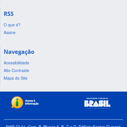
RSS
O que é?
Assine
Navegação
Acessibilidade
Alto Contraste
Mapa do Site
SHIS QI 01, Conj. B, Blocos A, B, C e D, Edifício Santos Dumont,