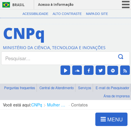
Acesso à informação
BRASIL
CORONAVÍRUS (COVID-19)
ACESSIBILIDADE
ALTO CONTRASTE
MAPA DO SITE
Participe
CNPq
Serviços
Legislação
MINISTÉRIO DA CIÊNCIA, TECNOLOGIA E INOVAÇÕES
Canais
Perguntas frequentes
Central de Atendimento
Serviços
E-mail do Pesquisador
Área de imprensa
Você está aqui:
CNPq
Mulher e Ciência
Contatos
MENU