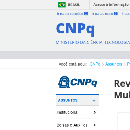
Acesso à informação
BRASIL
Ir para o conteúdo
1
Ir para o menu
2
Ir pa
CNPq
MINISTÉRIO DA CIÊNCIA, TECNOLOGI
Você está aqui:
CNPq
Assuntos
P
Rev
Mul
ASSUNTOS
Institucional
Bolsas e Auxílios