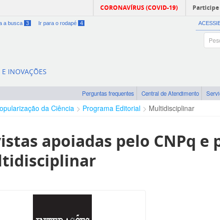
CORONAVÍRUS (COVID-19)
Participe
ra a busca
3
Ir para o rodapé
4
ACESSI
A E INOVAÇÕES
Perguntas frequentes
Central de Atendimento
Serv
opularização da Ciência
Programa Editorial
Multidisciplinar
istas apoiadas pelo CNPq e p
tidisciplinar