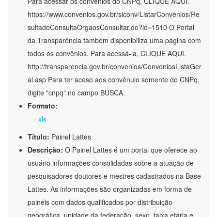
Para acessar os convênios do CNPq, CLIQUE AQUI.
https://www.convenios.gov.br/siconv/ListarConvenios/Re
sultadoConsultaOrgaosConsultar.do?id=1510 O Portal
da Transparência também disponibiliza uma página com
todos os convênios. Para acessá-la, CLIQUE AQUI.
http://transparencia.gov.br/convenios/ConveniosListaGer
al.asp Para ter aceso aos convênuio somente do CNPq,
digite "cnpq" no campo BUSCA.
Formato:
- xls
Título:
Painel Lattes
Descrição:
O Painel Lattes é um portal que oferece ao
usuário informações consolidadas sobre a atuação de
pesquisadores doutores e mestres cadastrados na Base
Lattes. As informações são organizadas em forma de
painéis com dados qualificados por distribuição
geográfica, unidade da federação, sexo, faixa etária e