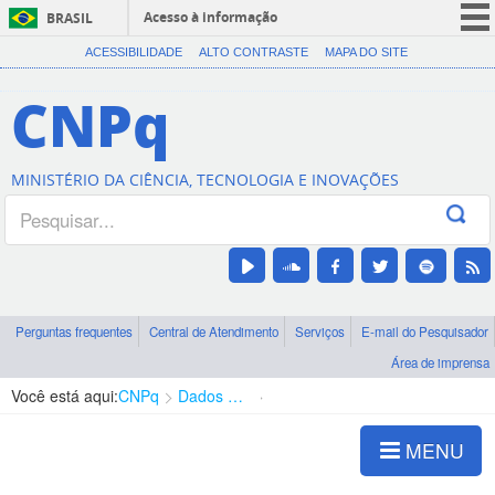
Acesso à informação
BRASIL
CORONAVÍRUS (COVID-19)
ACESSIBILIDADE
ALTO CONTRASTE
MAPA DO SITE
Participe
CNPq
Serviços
Legislação
MINISTÉRIO DA CIÊNCIA, TECNOLOGIA E INOVAÇÕES
Canais
Perguntas frequentes
Central de Atendimento
Serviços
E-mail do Pesquisador
Área de imprensa
Você está aqui:
CNPq
Dados abertos
Apresentação
MENU