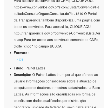
Para acessar os convênios do CNPq, CLIQUE AQUI.
https://www.convenios.gov.br/siconv/ListarConvenios/Re
sultadoConsultaOrgaosConsultar.do?id=1510 O Portal
da Transparência também disponibiliza uma página com
todos os convênios. Para acessá-la, CLIQUE AQUI.
http://transparencia.gov.br/convenios/ConveniosListaGer
al.asp Para ter aceso aos convênuio somente do CNPq,
digite "cnpq" no campo BUSCA.
Formato:
- xls
Título:
Painel Lattes
Descrição:
O Painel Lattes é um portal que oferece ao
usuário informações consolidadas sobre a atuação de
pesquisadores doutores e mestres cadastrados na Base
Lattes. As informações são organizadas em forma de
painéis com dados qualificados por distribuição
geográfica, unidade da federação, sexo, faixa etária e