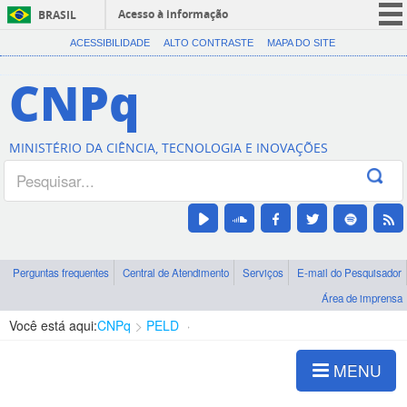
Acesso à informação
BRASIL
CORONAVÍRUS (COVID-19)
ACESSIBILIDADE
ALTO CONTRASTE
MAPA DO SITE
Participe
CNPq
Serviços
Legislação
MINISTÉRIO DA CIÊNCIA, TECNOLOGIA E INOVAÇÕES
Canais
Perguntas frequentes
Central de Atendimento
Serviços
E-mail do Pesquisador
Área de imprensa
Você está aqui:
CNPq
PELD
Publicações
MENU