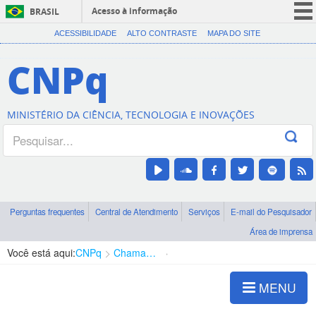
Acesso à informação
BRASIL
CORONAVÍRUS (COVID-19)
ACESSIBILIDADE
ALTO CONTRASTE
MAPA DO SITE
Participe
CNPq
Serviços
Legislação
MINISTÉRIO DA CIÊNCIA, TECNOLOGIA E INOVAÇÕES
Canais
Perguntas frequentes
Central de Atendimento
Serviços
E-mail do Pesquisador
Área de imprensa
Você está aqui:
CNPq
Chamadas
Chamadas públicas
MENU