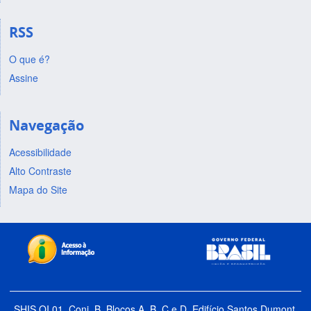
RSS
O que é?
Assine
Navegação
Acessibilidade
Alto Contraste
Mapa do Site
SHIS QI 01, Conj. B, Blocos A, B, C e D, Edifício Santos Dumont,