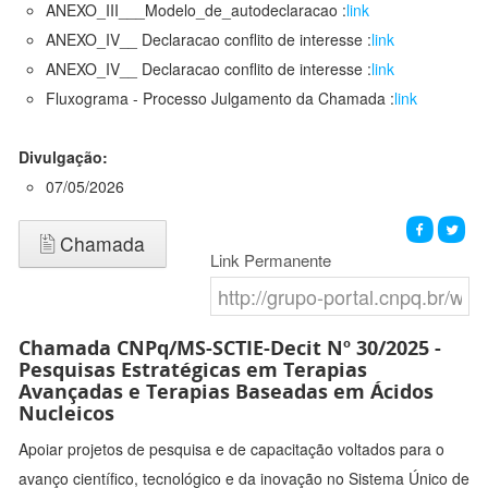
ANEXO_III___Modelo_de_autodeclaracao :
link
ANEXO_IV__ Declaracao conflito de interesse :
link
ANEXO_IV__ Declaracao conflito de interesse :
link
Fluxograma - Processo Julgamento da Chamada :
link
Divulgação:
07/05/2026
Chamada
Link Permanente
Chamada CNPq/MS-SCTIE-Decit Nº 30/2025 -
Pesquisas Estratégicas em Terapias
Avançadas e Terapias Baseadas em Ácidos
Nucleicos
Apoiar projetos de pesquisa e de capacitação voltados para o
avanço científico, tecnológico e da inovação no Sistema Único de