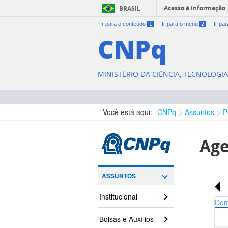
Acesso à informação
BRASIL
Ir para o conteúdo
1
Ir para o menu
2
Ir pa
CNPq
MINISTÉRIO DA CIÊNCIA, TECNOLOGI
Você está aqui:
CNPq
Assuntos
P
Age
ASSUNTOS
Institucional
Do
Bolsas e Auxílios