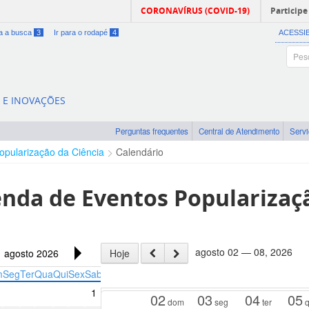
CORONAVÍRUS (COVID-19)
Participe
ra a busca
3
Ir para o rodapé
4
ACESSI
A E INOVAÇÕES
Perguntas frequentes
Central de Atendimento
Serv
opularização da Ciência
Calendário
nda de Eventos Popularizaçã
agosto 02 — 08, 2026
agosto 2026
Hoje
m
Seg
Ter
Qua
Qui
Sex
Sab
1
02
03
04
05
dom
seg
ter
q