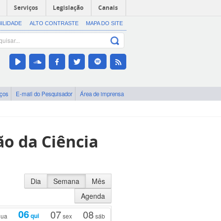
Serviços
Legislação
Canais
BILIDADE
ALTO CONTRASTE
MAPA DO SITE
iços
E-mail do Pesquisador
Área de imprensa
o da Ciência
Dia
Semana
Mês
Agenda
06
07
08
qui
ua
sex
sáb