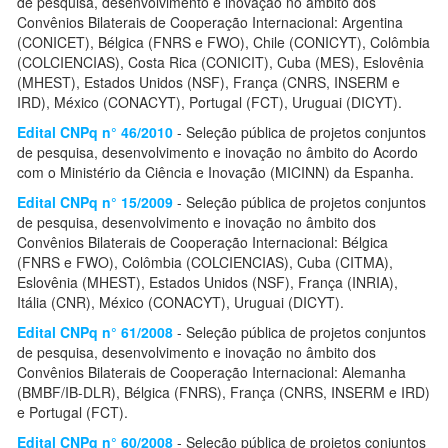
de pesquisa, desenvolvimento e inovação no âmbito dos
Convênios Bilaterais de Cooperação Internacional: Argentina
(CONICET), Bélgica (FNRS e FWO), Chile (CONICYT), Colômbia
(COLCIENCIAS), Costa Rica (CONICIT), Cuba (MES), Eslovênia
(MHEST), Estados Unidos (NSF), França (CNRS, INSERM e
IRD), México (CONACYT), Portugal (FCT), Uruguai (DICYT).
Edital CNPq n° 46/2010
- Seleção pública de projetos conjuntos
de pesquisa, desenvolvimento e inovação no âmbito do Acordo
com o Ministério da Ciência e Inovação (MICINN) da Espanha
.
Edital CNPq n° 15/2009
- Seleção pública de projetos conjuntos
de pesquisa, desenvolvimento e inovação no âmbito dos
Convênios Bilaterais de Cooperação Internacional: Bélgica
(FNRS e FWO), Colômbia (COLCIENCIAS), Cuba (CITMA),
Eslovênia (MHEST), Estados Unidos (NSF), França (INRIA),
Itália (CNR), México (CONACYT), Uruguai (DICYT).
Edital CNPq n° 61/2008
- Seleção pública de projetos conjuntos
de pesquisa, desenvolvimento e inovação no âmbito dos
Convênios Bilaterais de Cooperação Internacional: Alemanha
(BMBF/IB-DLR), Bélgica (FNRS), França (CNRS, INSERM e IRD)
e Portugal (FCT).
Edital CNPq n° 60/2008
- Seleção pública de projetos conjuntos