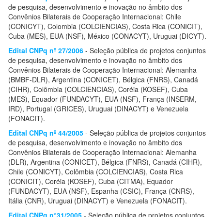
de pesquisa, desenvolvimento e inovação no âmbito dos
Convênios Bilaterais de Cooperação Internacional: Chile
(CONICYT), Colombia (COLCIENCIAS), Costa Rica (CONICIT),
Cuba (MES), EUA (NSF), México (CONACYT), Uruguai (DICYT).
Edital CNPq nº 27/2006
- Seleção pública de projetos conjuntos
de pesquisa, desenvolvimento e inovação no âmbito dos
Convênios Bilaterais de Cooperação Internacional: Alemanha
(BMBF-DLR), Argentina (CONICET), Bélgica (FNRS), Canadá
(CIHR), Colômbia (COLCIENCIAS), Coréia (KOSEF), Cuba
(MES), Equador (FUNDACYT), EUA (NSF), França (INSERM,
IRD), Portugal (GRICES), Uruguai (DINACYT) e Venezuela
(FONACIT).
Edital CNPq nº 44/2005
- Seleção pública de projetos conjuntos
de pesquisa, desenvolvimento e inovação no âmbito dos
Convênios Bilaterais de Cooperação Internacional: Alemanha
(DLR), Argentina (CONICET), Bélgica (FNRS), Canadá (CIHR),
Chile (CONICYT), Colômbia (COLCIENCIAS), Costa Rica
(CONICIT), Coréia (KOSEF), Cuba (CITMA), Equador
(FUNDACYT), EUA (NSF), Espanha (CSIC), França (CNRS),
Itália (CNR), Uruguai (DINACYT) e Venezuela (FONACIT).
Edital CNPq n°31/2005
- Seleção pública de projetos conjuntos