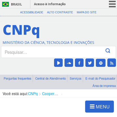
Acesso à informação
BRASIL
CORONAVÍRUS (COVID-19)
ACESSIBILIDADE
ALTO CONTRASTE
MAPA DO SITE
Participe
CNPq
Serviços
Legislação
MINISTÉRIO DA CIÊNCIA, TECNOLOGIA E INOVAÇÕES
Canais
Perguntas frequentes
Central de Atendimento
Serviços
E-mail do Pesquisador
Área de imprensa
Você está aqui:
CNPq
Cooperação Internacional
Convênios Bilaterais
MENU