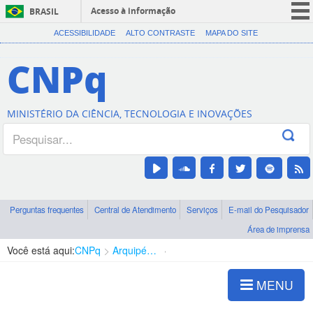
Acesso à informação
BRASIL
CORONAVÍRUS (COVID-19)
ACESSIBILIDADE
ALTO CONTRASTE
MAPA DO SITE
Participe
CNPq
Serviços
Legislação
MINISTÉRIO DA CIÊNCIA, TECNOLOGIA E INOVAÇÕES
Canais
Perguntas frequentes
Central de Atendimento
Serviços
E-mail do Pesquisador
Área de imprensa
Você está aqui:
CNPq
Arquipélago e Ilhas Oceânicas
Apresentação
MENU