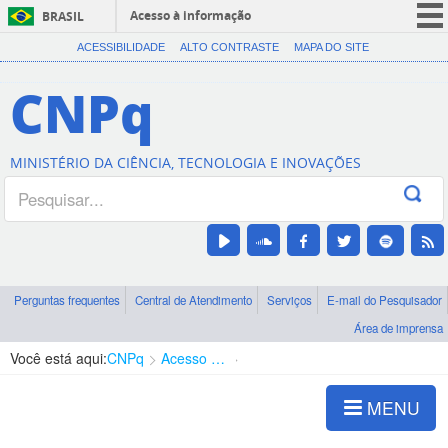
Acesso à informação
BRASIL
CORONAVÍRUS (COVID-19)
ACESSIBILIDADE
ALTO CONTRASTE
MAPA DO SITE
Participe
CNPq
Serviços
Legislação
MINISTÉRIO DA CIÊNCIA, TECNOLOGIA E INOVAÇÕES
Canais
Perguntas frequentes
Central de Atendimento
Serviços
E-mail do Pesquisador
Área de imprensa
Você está aqui:
CNPq
Acesso à Informação
Consultas Públicas
MENU