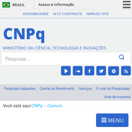
Acesso à informação
BRASIL
CORONAVÍRUS (COVID-19)
ACESSIBILIDADE
ALTO CONTRASTE
MAPA DO SITE
Participe
CNPq
Serviços
Legislação
MINISTÉRIO DA CIÊNCIA, TECNOLOGIA E INOVAÇÕES
Canais
Perguntas frequentes
Central de Atendimento
Serviços
E-mail do Pesquisador
Área de imprensa
Você está aqui:
CNPq
Comunicação
Aplicativo
MENU