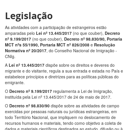
Legislação
As atividades com a participação de estrangeiros estão
amparadas pelo
Lei nº 13.445/2017
(no que couber),
Decreto
nº 9.199/2017
(no que couber),
Decreto nº 98.830/90, Portaria
MCT nºs 55/1990, Portaria MCT nº 826/2008
e
Resolução
Normativa nº 20/2017
, do Conselho Nacional de Imigração -
CNIg.
A
Lei nº 13.445/2017
dispõe sobre os direitos e deveres do
migrante e do visitante, regula a sua entrada e estada no País e
estabelece princípios e diretrizes para as políticas públicas do
emigrante.
O
Decreto nº 9.199/2017
regulamenta a Lei de Imigração,
instituída pela Lei nº 13.445/2017 de 24 de maio de 2017.
O
Decreto nº 98.830/90
dispõe sobre as atividades de campo
exercidas por pessoas naturais ou jurídicas estrangeiras, em
todo Território Nacional, que impliquem no deslocamento de
recursos humanos e materiais, tendo como objetivo a coleta de
dados e materiais científicos destinados ao estudo, difusão ou à