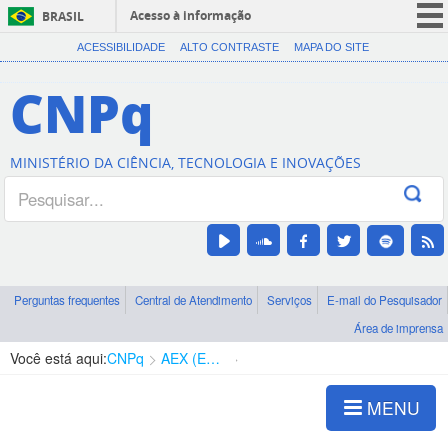
Acesso à informação
BRASIL
CORONAVÍRUS (COVID-19)
ACESSIBILIDADE
ALTO CONTRASTE
MAPA DO SITE
Participe
CNPq
Serviços
Legislação
MINISTÉRIO DA CIÊNCIA, TECNOLOGIA E INOVAÇÕES
Canais
Perguntas frequentes
Central de Atendimento
Serviços
E-mail do Pesquisador
Área de imprensa
Você está aqui:
CNPq
AEX (Expedição Científica)
Legislação
MENU