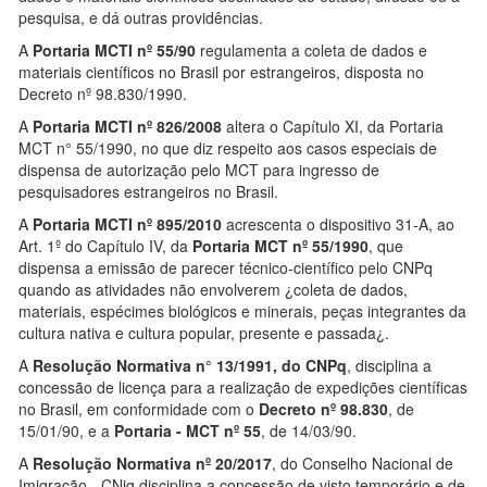
pesquisa, e dá outras providências.
A
Portaria MCTI nº 55/90
regulamenta a coleta de dados e
materiais científicos no Brasil por estrangeiros, disposta no
Decreto nº 98.830/1990.
A
Portaria MCTI nº 826/2008
altera o Capítulo XI, da Portaria
MCT n° 55/1990, no que diz respeito aos casos especiais de
dispensa de autorização pelo MCT para ingresso de
pesquisadores estrangeiros no Brasil.
A
Portaria MCTI nº 895/2010
acrescenta o dispositivo 31-A, ao
Art. 1º do Capítulo IV, da
Portaria MCT nº 55/1990
, que
dispensa a emissão de parecer técnico-científico pelo CNPq
quando as atividades não envolverem ¿coleta de dados,
materiais, espécimes biológicos e minerais, peças integrantes da
cultura nativa e cultura popular, presente e passada¿.
A
Resolução Normativa n° 13/1991, do CNPq
, disciplina a
concessão de licença para a realização de expedições científicas
no Brasil, em conformidade com o
Decreto nº 98.830
, de
15/01/90, e a
Portaria - MCT nº 55
, de 14/03/90.
A
Resolução Normativa nº 20/2017
, do Conselho Nacional de
Imigração - CNig disciplina a concessão de visto temporário e de