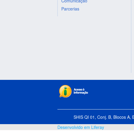
Comunicação
Parcerias
SHIS QI 01, Conj. B, Blocos A, 
Desenvolvido em Liferay