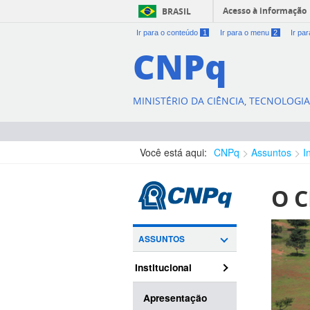
Acesso à informação
BRASIL
Ir para o conteúdo
1
Ir para o menu
2
Ir pa
CNPq
MINISTÉRIO DA CIÊNCIA, TECNOLOGI
Você está aqui:
CNPq
Assuntos
I
O 
ASSUNTOS
Institucional
Apresentação