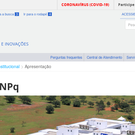
CORONAVÍRUS (COVID-19)
Participe
ra a busca
3
Ir para o rodapé
4
ACESSI
A E INOVAÇÕES
Perguntas frequentes
Central de Atendimento
Serv
nstitucional
Apresentação
CNPq