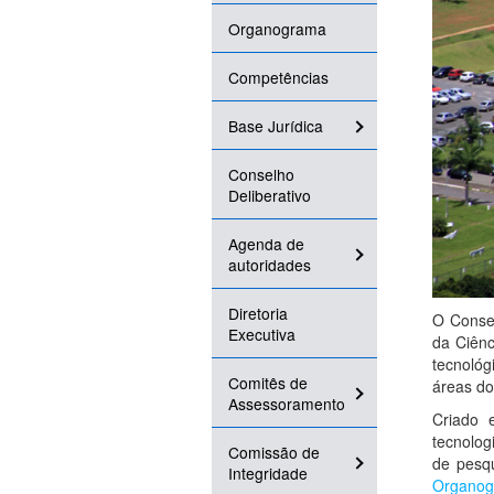
Organograma
Competências
Base Jurídica
Conselho
Deliberativo
Agenda de
autoridades
Diretoria
O Consel
Executiva
da Ciênc
tecnológ
Comitês de
áreas do
Assessoramento
Criado 
tecnolog
Comissão de
de pesqu
Integridade
Organo