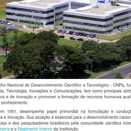
ho Nacional de Desenvolvimento Científico e Tecnológico - CNPq, fun
ia, Tecnologia, Inovações e Comunicações, tem como principais atrib
ica e de inovação e promover a formação de recursos humanos quali
 conhecimento.
em 1951, desempenha papel primordial na formulação e condução 
ia e inovação. Sua atuação é essencial para o desenvolvimento nacion
isa e dos pesquisadores brasileiros pela comunidade cientifica inte
grama
e o
Regimento Interno
da Instituição.