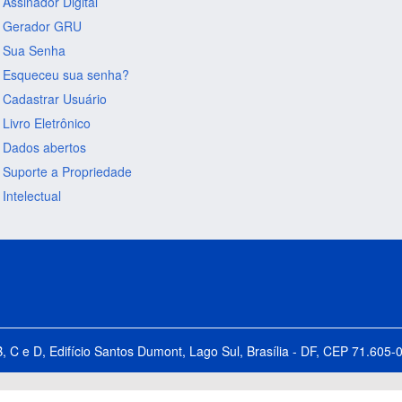
Assinador Digital
Gerador GRU
Sua Senha
Esqueceu sua senha?
Cadastrar Usuário
Livro Eletrônico
Dados abertos
Suporte a Propriedade
Intelectual
B, C e D, Edifício Santos Dumont, Lago Sul, Brasília - DF, CEP 71.60