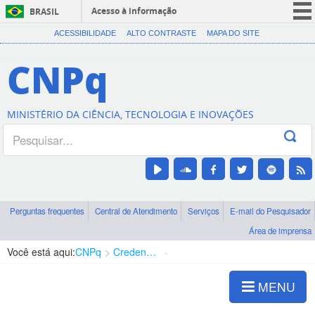
Acesso à informação
BRASIL
CORONAVÍRUS (COVID-19)
ACESSIBILIDADE
ALTO CONTRASTE
MAPA DO SITE
Participe
CNPq
Serviços
Legislação
MINISTÉRIO DA CIÊNCIA, TECNOLOGIA E INOVAÇÕES
Canais
Perguntas frequentes
Central de Atendimento
Serviços
E-mail do Pesquisador
Área de imprensa
Você está aqui:
CNPq
Credenciamento
Pessoa Jurídica
MENU