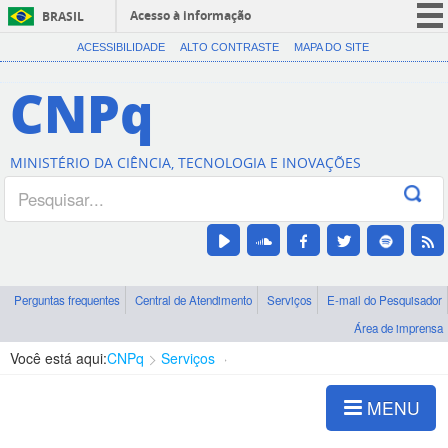
Acesso à informação
BRASIL
CORONAVÍRUS (COVID-19)
ACESSIBILIDADE
ALTO CONTRASTE
MAPA DO SITE
Participe
CNPq
Serviços
Legislação
MINISTÉRIO DA CIÊNCIA, TECNOLOGIA E INOVAÇÕES
Canais
Perguntas frequentes
Central de Atendimento
Serviços
E-mail do Pesquisador
Área de imprensa
Você está aqui:
CNPq
Serviços
Esqueceu sua senha?
MENU