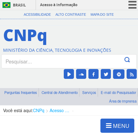
Acesso à informação
BRASIL
CORONAVÍRUS (COVID-19)
ACESSIBILIDADE
ALTO CONTRASTE
MAPA DO SITE
Participe
CNPq
Serviços
Legislação
MINISTÉRIO DA CIÊNCIA, TECNOLOGIA E INOVAÇÕES
Canais
Perguntas frequentes
Central de Atendimento
Serviços
E-mail do Pesquisador
Área de imprensa
Você está aqui:
CNPq
Acesso à Informação
Lei - Acesso a Informação
MENU