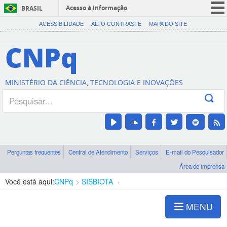
Acesso à informação
BRASIL
CORONAVÍRUS (COVID-19)
ACESSIBILIDADE
ALTO CONTRASTE
MAPA DO SITE
Participe
CNPq
Serviços
Legislação
MINISTÉRIO DA CIÊNCIA, TECNOLOGIA E INOVAÇÕES
Canais
Perguntas frequentes
Central de Atendimento
Serviços
E-mail do Pesquisador
Área de imprensa
Você está aqui:
CNPq
SISBIOTA
Publicações
MENU