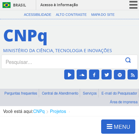
Acesso à informação
BRASIL
CORONAVÍRUS (COVID-19)
ACESSIBILIDADE
ALTO CONTRASTE
MAPA DO SITE
Participe
CNPq
Serviços
Legislação
MINISTÉRIO DA CIÊNCIA, TECNOLOGIA E INOVAÇÕES
Canais
Perguntas frequentes
Central de Atendimento
Serviços
E-mail do Pesquisador
Área de imprensa
Você está aqui:
CNPq
Projetos
Pioneiras da Ciência
MENU