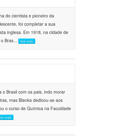
a do cientista e pioneiro da
lescente, foi completar a sua
ta inglesa. Em 1918, na cidade de
 o Bras
...
leia mais
 o Brasil com os pais, indo morar
eiras, mas Blanka dedicou-se aos
ciou o curso de Química na Faculdade
leia mais