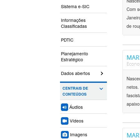
Nasceu
Sistema e-SIC
Com se
Janeir
Informações
Classificadas
de rou
PDTIC
Planejamento
MARI
Estratégico
Econo
Dados abertos
Nasceu
netos.
CENTRAIS DE
CONTEÚDOS
fascis
apaixo
Áudios
Vídeos
Imagens
MARI