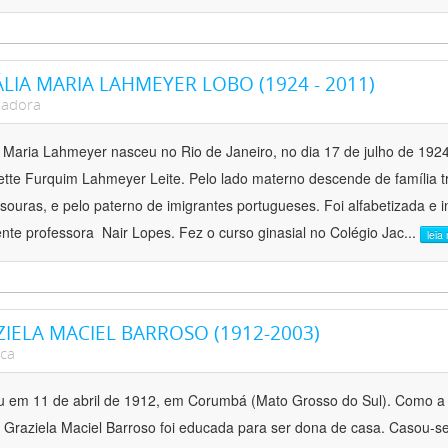
LIA MARIA LAHMEYER LOBO (1924 - 2011)
iadora
a Maria Lahmeyer nasceu no Rio de Janeiro, no dia 17 de julho de 1924,
tte Furquim Lahmeyer Leite. Pelo lado materno descende de família trad
souras, e pelo paterno de imigrantes portugueses. Foi alfabetizada e 
gente professora Nair Lopes. Fez o curso ginasial no Colégio Jac
...
leia
IELA MACIEL BARROSO (1912-2003)
ica
 em 11 de abril de 1912, em Corumbá (Mato Grosso do Sul). Como a
 Graziela Maciel Barroso foi educada para ser dona de casa. Casou-