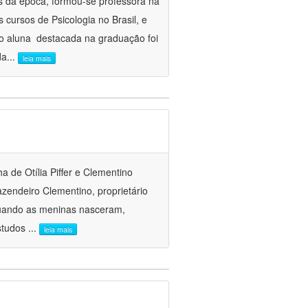
s da época, formou-se professora na
cursos de Psicologia no Brasil, e
 aluna destacada na graduação foi
da
...
leia mais
a de Otília Piffer e Clementino
zendeiro Clementino, proprietário
quando as meninas nasceram,
estudos
...
leia mais