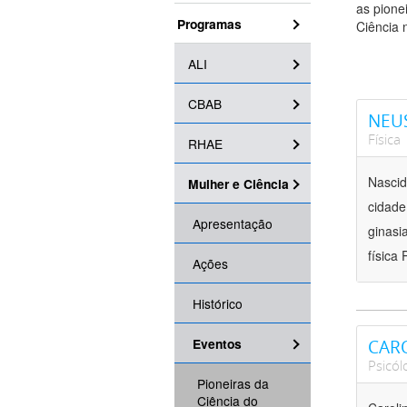
as pione
Programas
Ciência 
ALI
CBAB
NEUS
Física
RHAE
Nascid
Mulher e Ciência
cidade
Apresentação
ginasi
física
Ações
Histórico
Eventos
CARO
Psicól
Pioneiras da
Ciência do