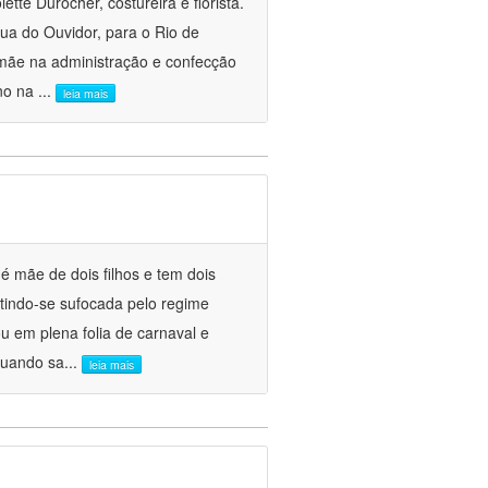
ette Durocher, costureira e florista.
a do Ouvidor, para o Rio de
mãe na administração e confecção
ino na
...
leia mais
é mãe de dois filhos e tem dois
tindo-se sufocada pelo regime
u em plena folia de carnaval e
“Quando sa
...
leia mais