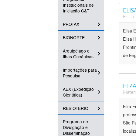
Institucionais de
ELIS
Iniciação C&T
Física
PROTAX
Elisa 
BIONORTE
Elisa 
Fronti
Arquipélago e
de Eng
Ilhas Oceânicas
Importações para
Pesquisa
ELZA
AEX (Expedição
Matem
Científica)
Elza F
REBIOTERIO
profes
Programa de
São Pa
Divulgação e
locali
Disseminação