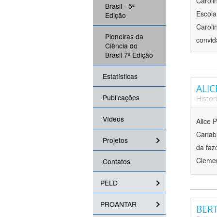
Caroli
Brasil - 5ª
Escola
Edição
Caroli
Pioneiras da
convid
Ciência do
Brasil 7ª Edição
Estatísticas
ALIC
Publicações
Histor
Vídeos
Alice 
Canabr
Projetos
da faz
Clemen
Contatos
PELD
PROANTAR
BERT