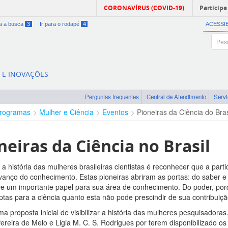
CORONAVÍRUS (COVID-19)
Participe
ra a busca
3
Ir para o rodapé
4
ACESSI
A E INOVAÇÕES
Perguntas frequentes
Central de Atendimento
Serv
rogramas
Mulher e Ciência
Eventos
Pioneiras da Ciência do Bras
neiras da Ciência no Brasil
 a história das mulheres brasileiras cientistas é reconhecer que a part
vanço do conhecimento. Estas pioneiras abriram as portas: do saber 
ve um importante papel para sua área de conhecimento. Do poder, po
ptas para a ciência quanto esta não pode prescindir de sua contribuiçã
ma proposta inicial de visibilizar a história das mulheres pesquisado
Pereira de Melo e Ligia M. C. S. Rodrigues por terem disponibilizado o