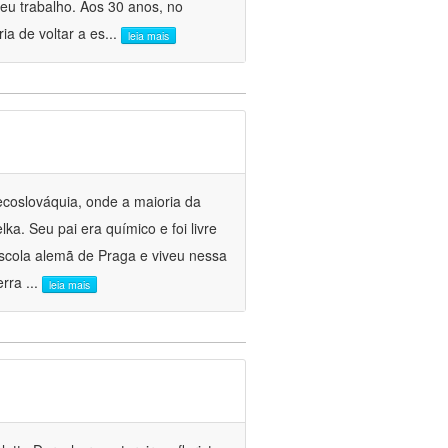
eu trabalho. Aos 30 anos, no
ia de voltar a es
...
leia mais
coslováquia, onde a maioria da
a. Seu pai era químico e foi livre
scola alemã de Praga e viveu nessa
uerra
...
leia mais