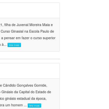
, filha de Juvenal Moreira Maia e
Curso Ginasial na Escola Paulo de
 a pensar em fazer o curso superior
a à
...
leia mais
 de Cândido Gonçalves Gomide,
 Ginásio da Capital do Estado de
ico ginásio estadual da época,
ai era um homem
...
leia mais