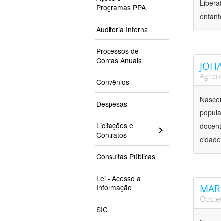
Libera
Programas PPA
entant
Auditoria Interna
Processos de
Contas Anuais
JOHA
Agrô
Convênios
Nasceu
Despesas
popula
Licitações e
docent
Contratos
cidade
Consultas Públicas
Lei - Acesso a
Informação
MARI
Obste
SIC