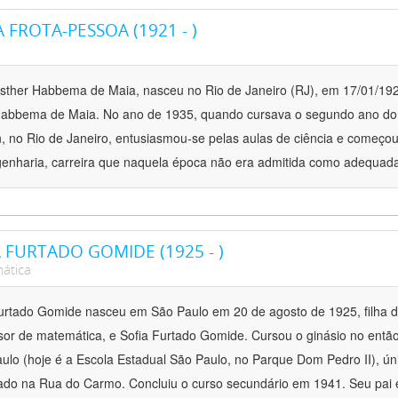
A FROTA-PESSOA (1921 - )
Esther Habbema de Maia, nasceu no Rio de Janeiro (RJ), em 17/01/1921
Habbema de Maia. No ano de 1935, quando cursava o segundo ano do 
n, no Rio de Janeiro, entusiasmou-se pelas aulas de ciência e começou
enharia, carreira que naquela época não era admitida como adequad
 FURTADO GOMIDE (1925 - )
ática
urtado Gomide nasceu em São Paulo em 20 de agosto de 1925, filha
sor de matemática, e Sofia Furtado Gomide. Cursou o ginásio no então
ulo (hoje é a Escola Estadual São Paulo, no Parque Dom Pedro II), ún
zado na Rua do Carmo. Concluiu o curso secundário em 1941. Seu p