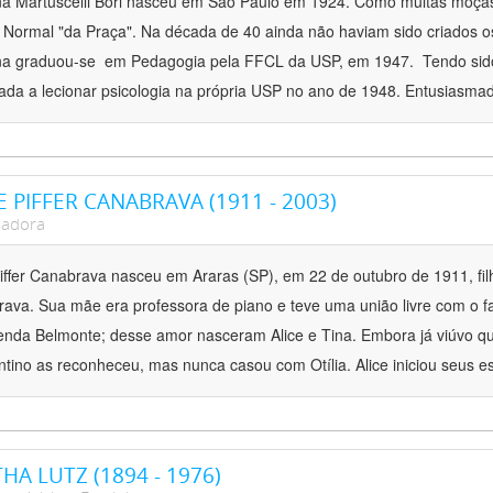
na Martuscelli Bori nasceu em São Paulo em 1924. Como muitas moça
 Normal "da Praça". Na década de 40 ainda não haviam sido criados os 
na graduou-se em Pedagogia pela FFCL da USP, em 1947. Tendo sido
ada a lecionar psicologia na própria USP no ano de 1948. Entusiasma
E PIFFER CANABRAVA (1911 - 2003)
iadora
Piffer Canabrava nasceu em Araras (SP), em 22 de outubro de 1911, filh
ava. Sua mãe era professora de piano e teve uma união livre com o fa
enda Belmonte; desse amor nasceram Alice e Tina. Embora já viúvo 
tino as reconheceu, mas nunca casou com Otília. Alice iniciou seus 
HA LUTZ (1894 - 1976)