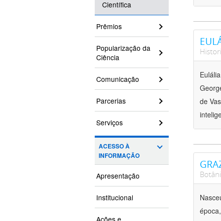
Científica
Prêmios
EULÁ
Popularização da
Histor
Ciência
Euláli
Comunicação
George
Parcerias
de Vas
inteli
Serviços
ACESSO À
INFORMAÇÃO
GRAZ
Botân
Apresentação
Institucional
Nasceu
época,
Ações e