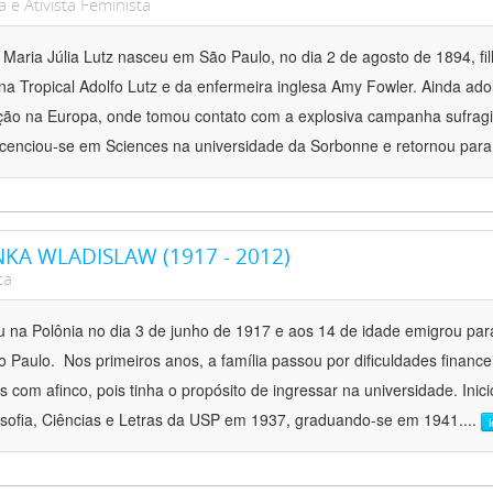
a e Ativista Feminista
 Maria Júlia Lutz nasceu em São Paulo, no dia 2 de agosto de 1894, filh
na Tropical Adolfo Lutz e da enfermeira inglesa Amy Fowler. Ainda ado
ão na Europa, onde tomou contato com a explosiva campanha sufragis
licenciou-se em Sciences na universidade da Sorbonne e retornou para
KA WLADISLAW (1917 - 2012)
ca
 na Polônia no dia 3 de junho de 1917 e aos 14 de idade emigrou para
 Paulo. Nos primeiros anos, a família passou por dificuldades financ
s com afinco, pois tinha o propósito de ingressar na universidade. Ini
osofia, Ciências e Letras da USP em 1937, graduando-se em 1941.
...