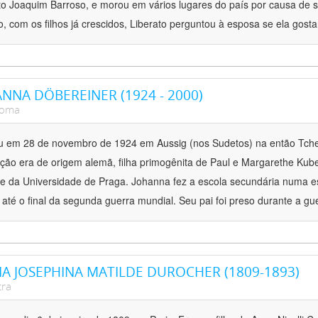
to Joaquim Barroso, e morou em vários lugares do país por causa de s
o, com os filhos já crescidos, Liberato perguntou à esposa se ela gostar
NNA DÖBEREINER (1924 - 2000)
noma
 em 28 de novembro de 1924 em Aussig (nos Sudetos) na então Tche
ção era de origem alemã, filha primogênita de Paul e Margarethe Kubelk
e da Universidade de Praga. Johanna fez a escola secundária numa e
 até o final da segunda guerra mundial. Seu pai foi preso durante a g
A JOSEPHINA MATILDE DUROCHER (1809-1893)
tra