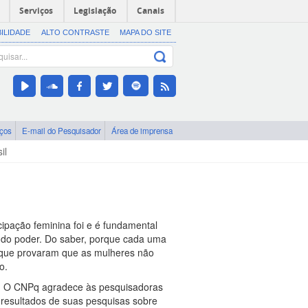
Serviços
Legislação
Canais
BILIDADE
ALTO CONTRASTE
MAPA DO SITE
iços
E-mail do Pesquisador
Área de imprensa
il
icipação feminina foi e é fundamental
e do poder. Do saber, porque cada uma
rque provaram que as mulheres não
o.
ras. O CNPq agradece às pesquisadoras
s resultados de suas pesquisas sobre