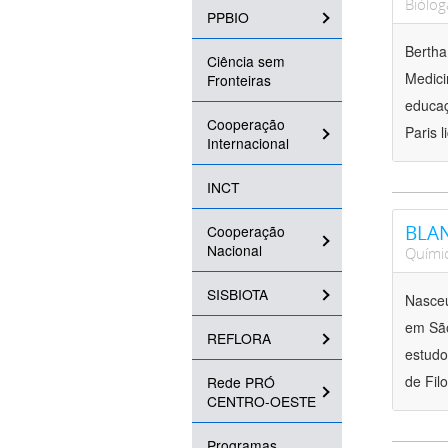
Biólog
PPBIO
Bertha
Ciência sem
Medici
Fronteiras
educaç
Cooperação
Paris 
Internacional
INCT
BLAN
Cooperação
Nacional
Quími
SISBIOTA
Nasceu
em São
REFLORA
estudo
de Fil
Rede PRÓ
CENTRO-OESTE
Programas