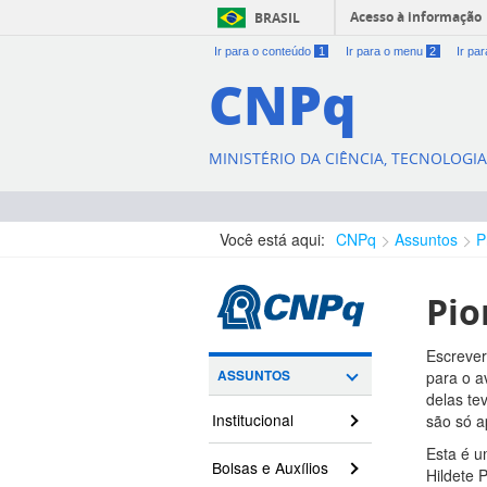
Acesso à informação
BRASIL
Ir para o conteúdo
1
Ir para o menu
2
Ir pa
CNPq
MINISTÉRIO DA CIÊNCIA, TECNOLOGI
Você está aqui:
CNPq
Assuntos
P
Pio
Escrever
ASSUNTOS
para o a
delas te
Institucional
são só a
Esta é u
Bolsas e Auxílios
Hildete 