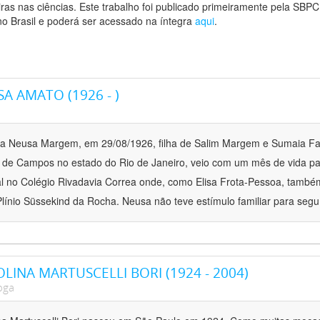
iras nas ciências. Este trabalho foi publicado primeiramente pela SBPC
no Brasil e poderá ser acessado na íntegra
aqui
.
A AMATO (1926 - )
a Neusa Margem, em 29/08/1926, filha de Salim Margem e Sumaia Fa
 de Campos no estado do Rio de Janeiro, veio com um mês de vida par
al no Colégio Rivadavia Correa onde, como Elisa Frota-Pessoa, també
 Plínio Süssekind da Rocha. Neusa não teve estímulo familiar para segu
LINA MARTUSCELLI BORI (1924 - 2004)
oga