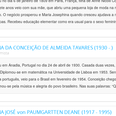
 no dia 6 de janeiro de 1809 em Paris, França, filha de Anne Nicolli Col
te anos veio com sua mãe, que abriu uma pequena loja de moda na ru
o. O negócio prosperou e Maria Josephina quando cresceu ajudava a 
pas. Recebeu educação elementar como era usual para o sexo femin
A DA CONCEIÇÃO DE ALMEIDA TAVARES (1930 - )
mista
 em Anadia, Portugal no dia 24 de abril de 1930. Casada duas vezes, 
 Diplomou-se em matemática na Universidade de Lisboa em 1953. Sen
ta português, veio para o Brasil em fevereiro de 1954. Conceição chego
nou-se pela música e alegria do povo brasileiro. Nas suas palavras: 
A JOSÉ von PAUMGARTTEN DEANE (1917 - 1995)