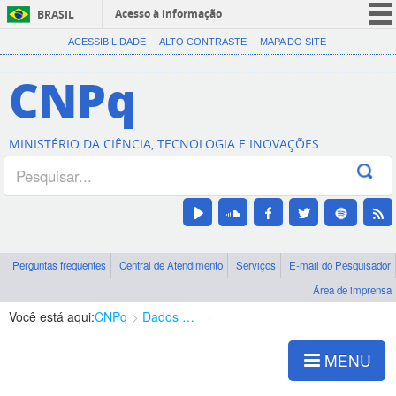
Acesso à informação
BRASIL
CORONAVÍRUS (COVID-19)
ACESSIBILIDADE
ALTO CONTRASTE
MAPA DO SITE
Participe
CNPq
Serviços
Legislação
MINISTÉRIO DA CIÊNCIA, TECNOLOGIA E INOVAÇÕES
Canais
Perguntas frequentes
Central de Atendimento
Serviços
E-mail do Pesquisador
Área de imprensa
Você está aqui:
CNPq
Dados abertos
Consulta de dados
MENU