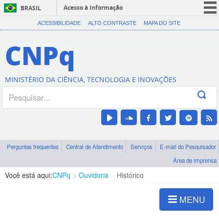
Acesso à informação
BRASIL
CORONAVÍRUS (COVID-19)
ACESSIBILIDADE
ALTO CONTRASTE
MAPA DO SITE
Participe
CNPq
Serviços
Legislação
MINISTÉRIO DA CIÊNCIA, TECNOLOGIA E INOVAÇÕES
Canais
Perguntas frequentes
Central de Atendimento
Serviços
E-mail do Pesquisador
Área de imprensa
Você está aqui:
CNPq
Ouvidoria
Histórico
MENU