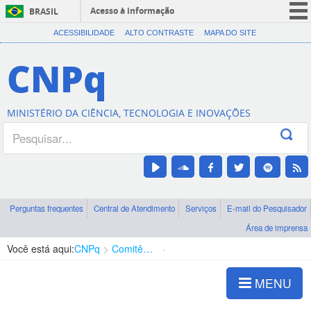
Acesso à informação
BRASIL
CORONAVÍRUS (COVID-19)
ACESSIBILIDADE
ALTO CONTRASTE
MAPA DO SITE
Participe
CNPq
Serviços
Legislação
MINISTÉRIO DA CIÊNCIA, TECNOLOGIA E INOVAÇÕES
Canais
Perguntas frequentes
Central de Atendimento
Serviços
E-mail do Pesquisador
Área de imprensa
Você está aqui:
CNPq
Comitês de Assessoramento
Membros dos Comitês
MENU