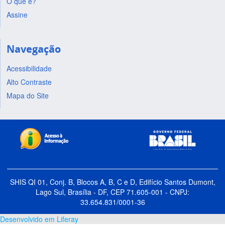
O que é?
Marcelo
Física Estatística
UFAL
01/10/2016
Leite Lyra
a
Assine
30/06/2019
Navegação
Critérios de julgamento
Acessibilidade
Alto Contraste
Mapa do Site
SHIS QI 01, Conj. B, Blocos A, B, C e D, Edifício Santos Dumont,
Lago Sul, Brasília - DF, CEP 71.605-001 - CNPJ:
33.654.831/0001-36
Desenvolvido em Liferay