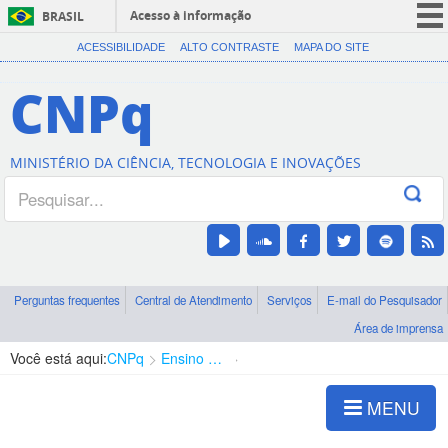
Acesso à informação
BRASIL
CORONAVÍRUS (COVID-19)
ACESSIBILIDADE
ALTO CONTRASTE
MAPA DO SITE
Participe
CNPq
Serviços
Legislação
MINISTÉRIO DA CIÊNCIA, TECNOLOGIA E INOVAÇÕES
Canais
Perguntas frequentes
Central de Atendimento
Serviços
E-mail do Pesquisador
Área de imprensa
Você está aqui:
CNPq
Ensino Fundamental / Médio
PIC-OBMEP
MENU