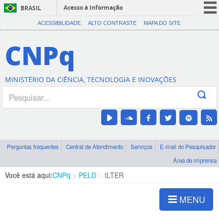
Acesso à informação
BRASIL
CORONAVÍRUS (COVID-19)
ACESSIBILIDADE
ALTO CONTRASTE
MAPA DO SITE
Participe
CNPq
Serviços
Legislação
MINISTÉRIO DA CIÊNCIA, TECNOLOGIA E INOVAÇÕES
Canais
Perguntas frequentes
Central de Atendimento
Serviços
E-mail do Pesquisador
Área de imprensa
Você está aqui:
CNPq
PELD
ILTER
MENU