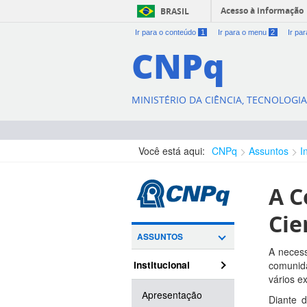
Acesso à informação
BRASIL
Ir para o conteúdo
1
Ir para o menu
2
Ir pa
CNPq
MINISTÉRIO DA CIÊNCIA, TECNOLOGI
Você está aqui:
CNPq
Assuntos
I
A C
Cie
ASSUNTOS
A necess
Institucional
comunida
vários e
Apresentação
Diante 