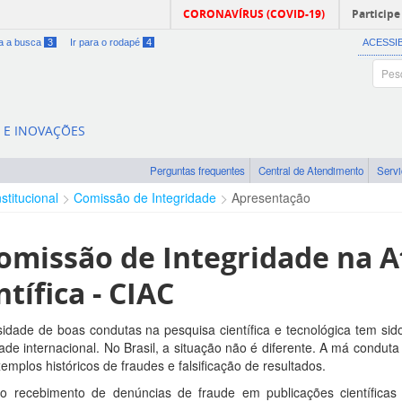
CORONAVÍRUS (COVID-19)
Participe
ra a busca
3
Ir para o rodapé
4
ACESSI
A E INOVAÇÕES
Perguntas frequentes
Central de Atendimento
Serv
nstitucional
Comissão de Integridade
Apresentação
omissão de Integridade na A
ntífica - CIAC
idade de boas condutas na pesquisa científica e tecnológica tem si
de internacional. No Brasil, a situação não é diferente. A má conduta
xemplos históricos de fraudes e falsificação de resultados.
do recebimento de denúncias de fraude em publicações científicas