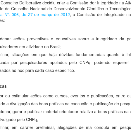
Conselho Deliberativo decidiu criar a Comissão der Integridade na Ativi
te do Conselho Nacional de Desenvolvimento Científico e Tecnológi
va Nº: 006, de 27 de março de 2012
, a Comissão de Integridade na 
es:
denar ações preventivas e educativas sobre a integridade da pe
uisadores em atividade no Brasil;
inar, situações em que haja dúvidas fundamentadas quanto à int
icada por pesquisadores apoiados pelo CNPq, podendo requerer p
ados ad hoc para cada caso específico.
icas
or ou estimular ações como cursos, eventos e publicações, entre 
ndo a divulgação das boas práticas na execução e publicação de pesqu
cionar, gerar e publicar material orientador relativo a boas práticas n
divulgado pelo CNPq;
inar, em caráter preliminar, alegações de má conduta em pesqu