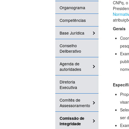
CNPq, o 
Organograma
Presiden
Normati
atribuiçõ
Competências
Gerais
Base Jurídica
Coor
Conselho
pesq
Deliberativo
Exam
publ
Agenda de
autoridades
nome
Diretoria
Específ
Executiva
Prop
Comitês de
visa
Assessoramento
Sele
ser 
Comissão de
Integridade
Exam