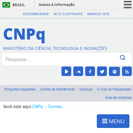
Acesso à informação
BRASIL
CORONAVÍRUS (COVID-19)
ACESSIBILIDADE
ALTO CONTRASTE
MAPA DO SITE
Participe
CNPq
Serviços
Legislação
MINISTÉRIO DA CIÊNCIA, TECNOLOGIA E INOVAÇÕES
Canais
Perguntas frequentes
Central de Atendimento
Serviços
E-mail do Pesquisador
Área de imprensa
Você está aqui:
CNPq
Comissão de Ética
Legislação
MENU