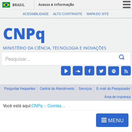
Acesso à informação
BRASIL
CORONAVÍRUS (COVID-19)
ACESSIBILIDADE
ALTO CONTRASTE
MAPA DO SITE
Participe
CNPq
Serviços
Legislação
MINISTÉRIO DA CIÊNCIA, TECNOLOGIA E INOVAÇÕES
Canais
Perguntas frequentes
Central de Atendimento
Serviços
E-mail do Pesquisador
Área de imprensa
Você está aqui:
CNPq
Comissão de Ética
Legislação
MENU