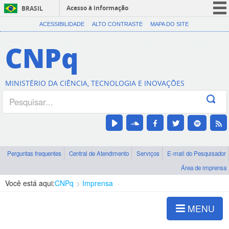
Acesso à informação
BRASIL
CORONAVÍRUS (COVID-19)
ACESSIBILIDADE
ALTO CONTRASTE
MAPA DO SITE
Participe
CNPq
Serviços
Legislação
MINISTÉRIO DA CIÊNCIA, TECNOLOGIA E INOVAÇÕES
Canais
Perguntas frequentes
Central de Atendimento
Serviços
E-mail do Pesquisador
Área de imprensa
Você está aqui:
CNPq
Imprensa
visualização de notícias
MENU