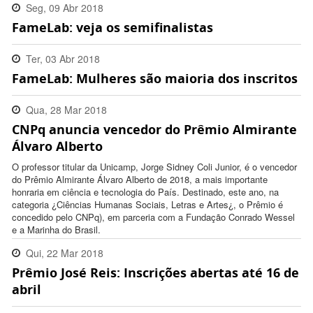
Seg, 09 Abr 2018
FameLab: veja os semifinalistas
17:41:00 -0300
Ter, 03 Abr 2018
FameLab: Mulheres são maioria dos inscritos
16:10:00 -0300
Qua, 28 Mar 2018
CNPq anuncia vencedor do Prêmio Almirante
17:09:00 -0300
Álvaro Alberto
O professor titular da Unicamp, Jorge Sidney Coli Junior, é o vencedor
do Prêmio Almirante Álvaro Alberto de 2018, a mais importante
honraria em ciência e tecnologia do País. Destinado, este ano, na
categoria ¿Ciências Humanas Sociais, Letras e Artes¿, o Prêmio é
concedido pelo CNPq), em parceria com a Fundação Conrado Wessel
e a Marinha do Brasil.
Qui, 22 Mar 2018
Prêmio José Reis: Inscrições abertas até 16 de
18:37:00 -0300
abril