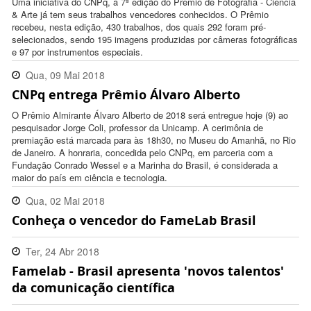
Uma iniciativa do CNPq, a 7ª edição do Prêmio de Fotografia - Ciência
& Arte já tem seus trabalhos vencedores conhecidos. O Prêmio
recebeu, nesta edição, 430 trabalhos, dos quais 292 foram pré-
selecionados, sendo 195 imagens produzidas por câmeras fotográficas
e 97 por instrumentos especiais.
Qua, 09 Mai 2018
CNPq entrega Prêmio Álvaro Alberto
11:19:00 -0300
O Prêmio Almirante Álvaro Alberto de 2018 será entregue hoje (9) ao
pesquisador Jorge Coli, professor da Unicamp. A cerimônia de
premiação está marcada para às 18h30, no Museu do Amanhã, no Rio
de Janeiro. A honraria, concedida pelo CNPq, em parceria com a
Fundação Conrado Wessel e a Marinha do Brasil, é considerada a
maior do país em ciência e tecnologia.
Qua, 02 Mai 2018
Conheça o vencedor do FameLab Brasil
09:10:00 -0300
Ter, 24 Abr 2018
Famelab - Brasil apresenta 'novos talentos'
08:42:00 -0300
da comunicação científica