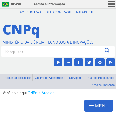
Acesso à informação
BRASIL
CORONAVÍRUS (COVID-19)
ACESSIBILIDADE
ALTO CONTRASTE
MAPA DO SITE
Participe
CNPq
Serviços
Legislação
MINISTÉRIO DA CIÊNCIA, TECNOLOGIA E INOVAÇÕES
Canais
Perguntas frequentes
Central de Atendimento
Serviços
E-mail do Pesquisador
Área de imprensa
Você está aqui:
CNPq
Área de imprensa
Notícias Premios
MENU