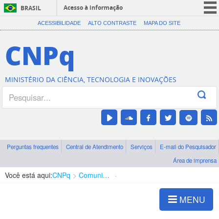
Acesso à informação
BRASIL
CORONAVÍRUS (COVID-19)
ACESSIBILIDADE
ALTO CONTRASTE
MAPA DO SITE
Participe
CNPq
Serviços
Legislação
MINISTÉRIO DA CIÊNCIA, TECNOLOGIA E INOVAÇÕES
Canais
Perguntas frequentes
Central de Atendimento
Serviços
E-mail do Pesquisador
Área de imprensa
Você está aqui:
CNPq
Comunicação
Notícias CNPq
MENU