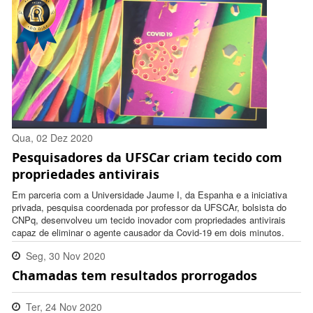
Qua, 02 Dez 2020
Pesquisadores da UFSCar criam tecido com
15:49:00 -0300
propriedades antivirais
Em parceria com a Universidade Jaume I, da Espanha e a iniciativa
privada, pesquisa coordenada por professor da UFSCAr, bolsista do
CNPq, desenvolveu um tecido inovador com propriedades antivirais
capaz de eliminar o agente causador da Covid-19 em dois minutos.
Seg, 30 Nov 2020
Chamadas tem resultados prorrogados
17:25:00 -0300
Ter, 24 Nov 2020