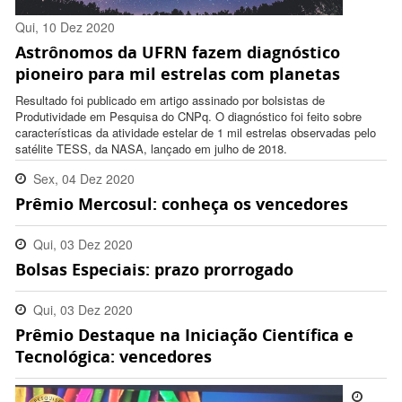
Qui, 10 Dez 2020
Astrônomos da UFRN fazem diagnóstico
14:40:00 -0300
pioneiro para mil estrelas com planetas
Resultado foi publicado em artigo assinado por bolsistas de
Produtividade em Pesquisa do CNPq. O diagnóstico foi feito sobre
características da atividade estelar de 1 mil estrelas observadas pelo
satélite TESS, da NASA, lançado em julho de 2018.
Sex, 04 Dez 2020
Prêmio Mercosul: conheça os vencedores
12:05:00 -0300
Qui, 03 Dez 2020
Bolsas Especiais: prazo prorrogado
12:42:00 -0300
Qui, 03 Dez 2020
Prêmio Destaque na Iniciação Científica e
12:11:00 -0300
Tecnológica: vencedores