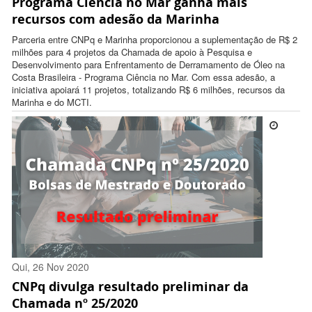
Programa Ciência no Mar ganha mais
12:31:00 -0300
recursos com adesão da Marinha
Parceria entre CNPq e Marinha proporcionou a suplementação de R$ 2
milhões para 4 projetos da Chamada de apoio à Pesquisa e
Desenvolvimento para Enfrentamento de Derramamento de Óleo na
Costa Brasileira - Programa Ciência no Mar. Com essa adesão, a
iniciativa apoiará 11 projetos, totalizando R$ 6 milhões, recursos da
Marinha e do MCTI.
Qui, 26 Nov 2020
CNPq divulga resultado preliminar da
17:37:00 -0300
Chamada nº 25/2020