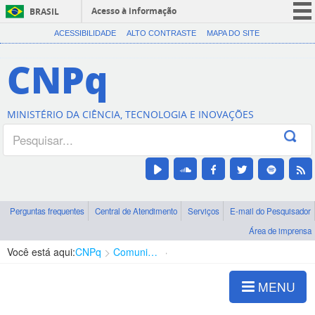
Acesso à informação
BRASIL
CORONAVÍRUS (COVID-19)
ACESSIBILIDADE
ALTO CONTRASTE
MAPA DO SITE
Participe
CNPq
Serviços
Legislação
MINISTÉRIO DA CIÊNCIA, TECNOLOGIA E INOVAÇÕES
Canais
Perguntas frequentes
Central de Atendimento
Serviços
E-mail do Pesquisador
Área de imprensa
Você está aqui:
CNPq
Comunicação
Notícias CNPq
MENU