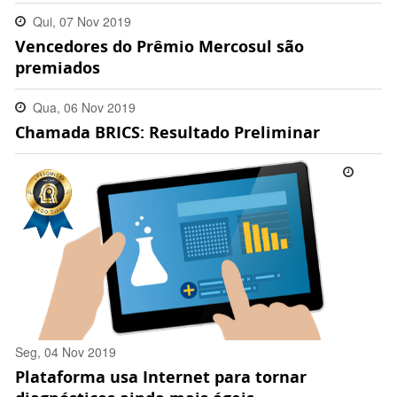
Qui, 07 Nov 2019
Vencedores do Prêmio Mercosul são
11:05:00 -0300
premiados
Qua, 06 Nov 2019
Chamada BRICS: Resultado Preliminar
16:21:00 -0300
Seg, 04 Nov 2019
Plataforma usa Internet para tornar
18:22:00 -0300