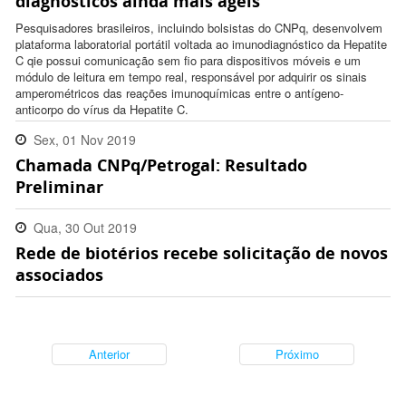
diagnósticos ainda mais ágeis
Pesquisadores brasileiros, incluindo bolsistas do CNPq, desenvolvem
plataforma laboratorial portátil voltada ao imunodiagnóstico da Hepatite
C qie possui comunicação sem fio para dispositivos móveis e um
módulo de leitura em tempo real, responsável por adquirir os sinais
amperométricos das reações imunoquímicas entre o antígeno-
anticorpo do vírus da Hepatite C.
Sex, 01 Nov 2019
Chamada CNPq/Petrogal: Resultado
15:08:00 -0300
Preliminar
Qua, 30 Out 2019
Rede de biotérios recebe solicitação de novos
14:30:00 -0300
associados
Anterior
Próximo