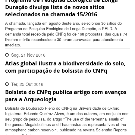
11:59:00 -0200
Duração divulga lista de novos sítios
selecionados na chamada 15/2016
A chamada, lançada em agosto deste ano, selecionou 30 sítios do
Programa de Pesquisa Ecológica de Longa Duração, o PELD. A
demanda total recebida pelo CNPq foi de 168 propostas, das quais 74
tiveram mérito reconhecido e 30 foram aprovadas para atendimento
imediato.
Seg, 21 Nov 2016
Atlas global ilustra a biodiversidade do solo,
17:53:00 -0200
com participação de bolsista do CNPq
Ter, 25 Out 2016
Bolsista do CNPq publica artigo com avanços
16:05:00 -0200
para a Arqueologia
Bolsista de Doutorado Pleno do CNPq na Universidade de Oxford,
Inglaterra, Eduardo Queiroz Alves, é um dos autores, em conjunto com
seu grupo de pesquisa, do artigo "The use of the terrestrial snails of
the genera Megalobulimus and Thaumastus as representatives of the
atmospheric carbon reservoir", publicado na revista Scientific Reports