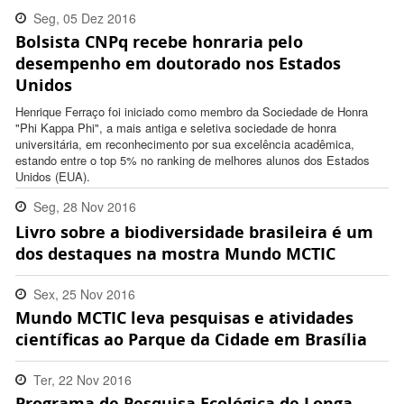
Seg, 05 Dez 2016
Bolsista CNPq recebe honraria pelo
13:42:00 -0200
desempenho em doutorado nos Estados
Unidos
Henrique Ferraço foi iniciado como membro da Sociedade de Honra
"Phi Kappa Phi", a mais antiga e seletiva sociedade de honra
universitária, em reconhecimento por sua excelência acadêmica,
estando entre o top 5% no ranking de melhores alunos dos Estados
Unidos (EUA).
Seg, 28 Nov 2016
Livro sobre a biodiversidade brasileira é um
16:32:00 -0200
dos destaques na mostra Mundo MCTIC
Sex, 25 Nov 2016
Mundo MCTIC leva pesquisas e atividades
17:04:00 -0200
científicas ao Parque da Cidade em Brasília
Ter, 22 Nov 2016
Programa de Pesquisa Ecológica de Longa