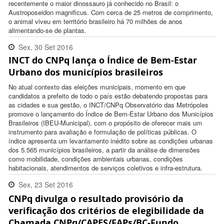
recentemente o maior dinossauro já conhecido no Brasil: o
Austroposeidon magnificus. Com cerca de 25 metros de comprimento,
o animal viveu em território brasileiro há 70 milhões de anos
alimentando-se de plantas.
Sex, 30 Set 2016
INCT do CNPq lança o Índice de Bem-Estar
11:53:00 -0300
Urbano dos municípios brasileiros
No atual contexto das eleições municipais, momento em que
candidatos a prefeito de todo o país estão debatendo propostas para
as cidades e sua gestão, o INCT/CNPq Observatório das Metrópoles
promove o lançamento do Índice de Bem-Estar Urbano dos Municípios
Brasileiros (IBEU-Municipal), com o propósito de oferecer mais um
instrumento para avaliação e formulação de políticas públicas. O
índice apresenta um levantamento inédito sobre as condições urbanas
dos 5.565 municípios brasileiros, a partir da análise de dimensões
como mobilidade, condições ambientais urbanas, condições
habitacionais, atendimentos de serviços coletivos e infra-estrutura.
Sex, 23 Set 2016
CNPq divulga o resultado provisório da
07:00:00 -0300
verificação dos critérios de elegibilidade da
Chamada CNPq/CAPES/FAPs/BC-Fundo