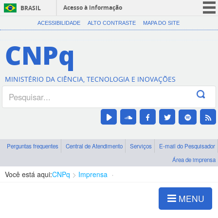
Acesso à informação
BRASIL
CORONAVÍRUS (COVID-19)
ACESSIBILIDADE
ALTO CONTRASTE
MAPA DO SITE
Participe
CNPq
Serviços
Legislação
MINISTÉRIO DA CIÊNCIA, TECNOLOGIA E INOVAÇÕES
Canais
Perguntas frequentes
Central de Atendimento
Serviços
E-mail do Pesquisador
Área de imprensa
Você está aqui:
CNPq
Imprensa
visualização de notícias
MENU